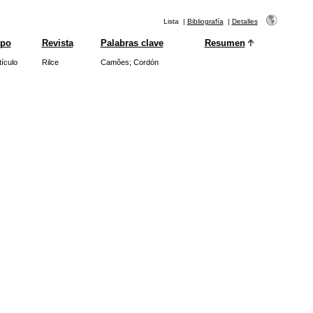
Lista
|
Bibliografía
|
Detalles
ipo
Revista
Palabras clave
Resumen
tículo
Rilce
Camões
;
Cordón