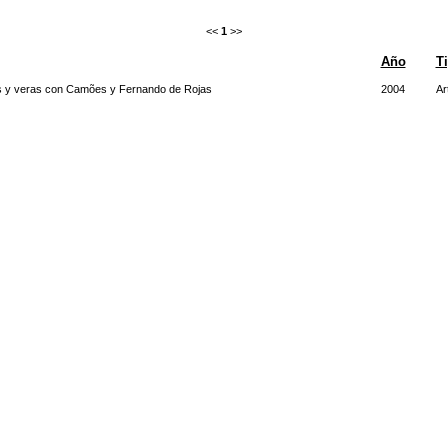
<<
1
>>
Año
T
as y veras con Camões y Fernando de Rojas
2004
Ar