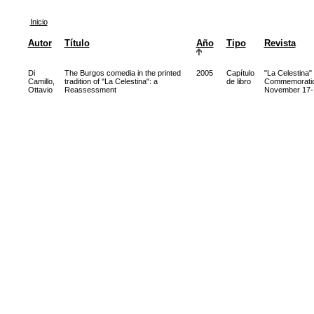
Inicio
Autor
Título
Año
Tipo
Revista
Di
The Burgos comedia in the printed
2005
Capítulo
"La Celestina"
Camillo,
tradition of "La Celestina": a
de libro
Commemoration 
Ottavio
Reassessment
November 17-