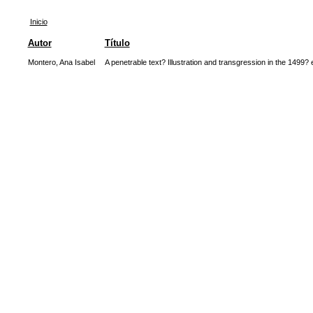
Inicio
Autor
Título
Montero, Ana Isabel
A penetrable text? Illustration and transgression in the 1499? e