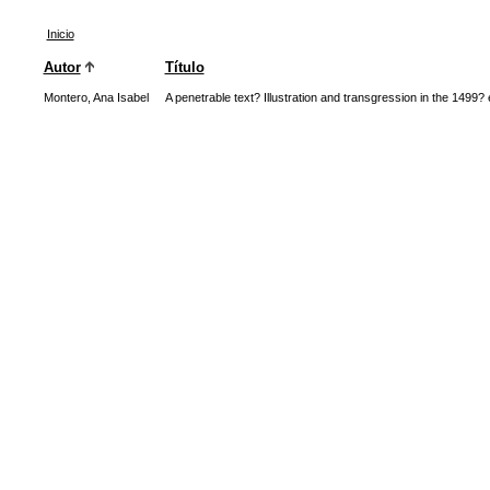
Inicio
Autor
Título
Montero, Ana Isabel
A penetrable text? Illustration and transgression in the 1499? e