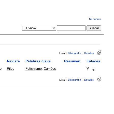
Mi cuenta
Lista
|
Bibliografía
|
Detalles
Revista
Palabras clave
Resumen
Enlaces
o
Rilce
Fetichismo
;
Camões
Lista
|
Bibliografía
|
Detalles