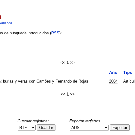
a
vanzada
ios de búsqueda introducidos (
RSS
):
<<
1
>>
Año
Tipo
n: burlas y veras con Camões y Fernando de Rojas
2004
Artícul
<<
1
>>
Guardar registros:
Exportar registros:
Guardar
Exportar