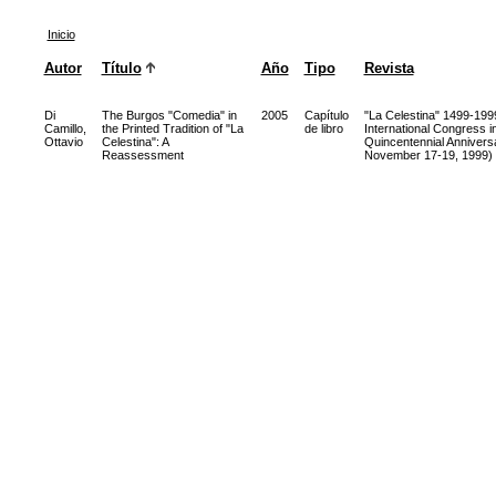
Inicio
Autor
Título
Año
Tipo
Revista
Di
The Burgos "Comedia" in
2005
Capítulo
"La Celestina" 1499-199
Camillo,
the Printed Tradition of "La
de libro
International Congress 
Ottavio
Celestina": A
Quincentennial Anniversa
Reassessment
November 17-19, 1999)