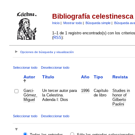
Bibliografía celestinesca
Inicio
|
Mostrar todo
|
Búsqueda simple
|
Búsqueda av
1–1 de 1 registro encontrado(s) con los criteri
(
RSS
):
Opciones de búsqueda y visualización
Seleccionar todo
Deseleccionar todo
Autor
Título
Año
Tipo
Revista
Garci-
Un tercer autor para
1996
Capítulo
Studies in
Gómez,
la Celestina.
de libro
honor of
Miguel
Adenda I: Dios
Gilberto
Paolini
Seleccionar todo
Deseleccionar todo
Todas las entradas
Sólo las entradas seleccionadas: