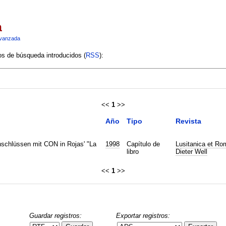
a
vanzada
ios de búsqueda introducidos (
RSS
):
<<
1
>>
Año
Tipo
Revista
nschlüssen mit CON in Rojas' "La
1998
Capítulo de
Lusitanica et Rom
libro
Dieter Well
<<
1
>>
Guardar registros:
Exportar registros: