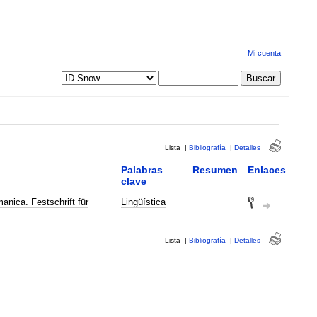
Mi cuenta
Lista
|
Bibliografía
|
Detalles
Palabras
Resumen
Enlaces
clave
anica. Festschrift für
Lingüística
Lista
|
Bibliografía
|
Detalles