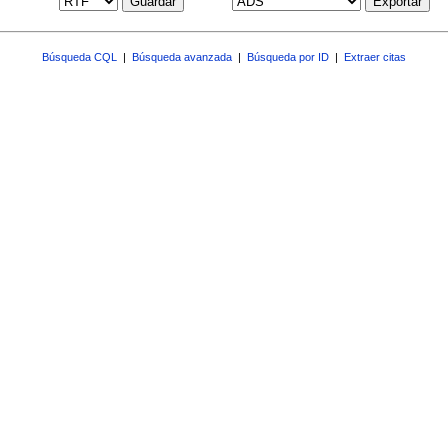
Guardar
Exportar
Búsqueda CQL
|
Búsqueda avanzada
|
Búsqueda por ID
|
Extraer citas