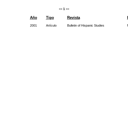
<<
1
>>
Año
Tipo
Revista
2001
Artículo
Bulletin of Hispanic Studies