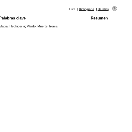
Lista
|
Bibliografía
|
Detalles
Palabras clave
Resumen
Magia
;
Hechicería
;
Planto
;
Muerte
;
Ironía