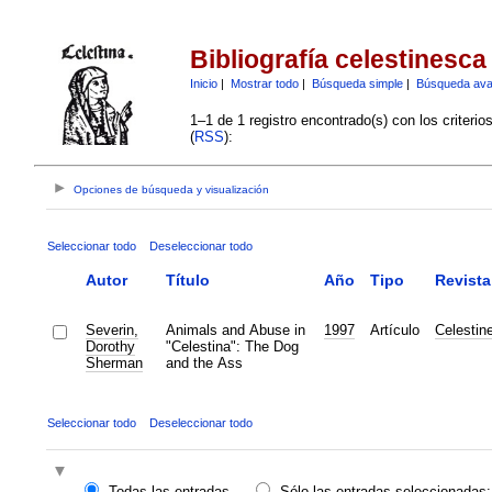
Bibliografía celestinesca
Inicio
|
Mostrar todo
|
Búsqueda simple
|
Búsqueda av
1–1 de 1 registro encontrado(s) con los criteri
(
RSS
):
Opciones de búsqueda y visualización
Seleccionar todo
Deseleccionar todo
Autor
Título
Año
Tipo
Revista
Severin,
Animals and Abuse in
1997
Artículo
Celestin
Dorothy
"Celestina": The Dog
Sherman
and the Ass
Seleccionar todo
Deseleccionar todo
Todas las entradas
Sólo las entradas seleccionadas: