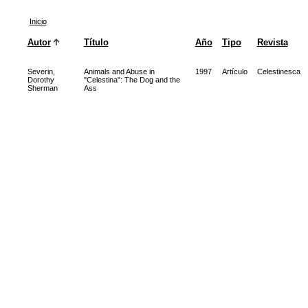
Inicio
Autor
Título
Año
Tipo
Revista
Severin,
Animals and Abuse in
1997
Artículo
Celestinesca
Dorothy
"Celestina": The Dog and the
Sherman
Ass