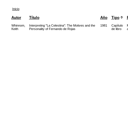
Inicio
Autor
Título
Año
Tipo
Whinnom,
Interpreting "La Celestina": The Motives and the
1981
Capítulo
Keith
Personality of Fernando de Rojas
de libro