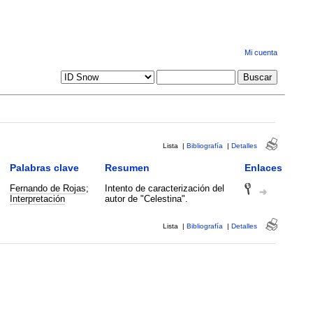
Mi cuenta
Lista
|
Bibliografía
|
Detalles
Palabras clave
Resumen
Enlaces
Fernando de Rojas
;
Intento de caracterización del
Interpretación
autor de "Celestina".
Lista
|
Bibliografía
|
Detalles