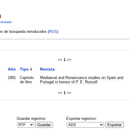
a
vanzada
ios de búsqueda introducidos (
RSS
):
<<
1
>>
Año
Tipo
Revista
1981
Capítulo
Mediaeval and Renaissance studies on Spain and
de libro
Portugal in honour of P. E. Russell
<<
1
>>
Guardar registros:
Exportar registros:
Guardar
Exportar