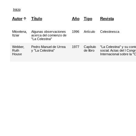
Inicio
Autor
Título
Año
Tipo
Revista
Mitxelena,
Algunas observaciones
1996
Artículo
Celestinesca
Itziar
acerca del comienzo de
"La Celestina"
Webber,
Pedro Manuel de Urrea
1977
Capítulo
"La Celestina" y su cont
Ruth
y "La Celestina"
de libro
social. Actas del I Cong
House
Internacional sobre la "C