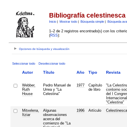
Bibliografía celestinesca
Inicio
|
Mostrar todo
|
Búsqueda simple
|
Búsqueda av
1–2 de 2 registros encontrado(s) con los criter
(
RSS
):
Opciones de búsqueda y visualización
Seleccionar todo
Deseleccionar todo
Autor
Título
Año
Tipo
Revista
Webber,
Pedro Manuel de
1977
Capítulo
"La Celestin
Ruth
Urrea y "La
de libro
contorno soc
House
Celestina"
del I Congre
Internacional
"Celestina"
Mitxelena,
Algunas
1996
Artículo
Celestinesc
Itziar
observaciones
acerca del
comienzo de "La