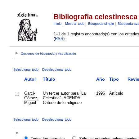
Bibliografía celestinesca
Inicio
|
Mostrar todo
|
Búsqueda simple
|
Búsqueda av
1–1 de 1 registro encontrado(s) con los criteri
(
RSS
):
Opciones de búsqueda y visualización
Seleccionar todo
Deseleccionar todo
Autor
Título
Año
Tipo
Revis
Garci-
Un tercer autor para "La
1996
Artículo
Gómez,
Celestina". ADENDA:
Miguel
Criterio de lo religioso
Seleccionar todo
Deseleccionar todo
Todas las entradas
Sólo las entradas seleccionadas: