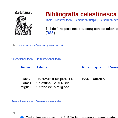
Bibliografía celestinesca
Inicio
|
Mostrar todo
|
Búsqueda simple
|
Búsqueda av
1–1 de 1 registro encontrado(s) con los criteri
(
RSS
):
Opciones de búsqueda y visualización
Seleccionar todo
Deseleccionar todo
Autor
Título
Año
Tipo
Revis
Garci-
Un tercer autor para "La
1996
Artículo
Gómez,
Celestina". ADENDA:
Miguel
Criterio de lo religioso
Seleccionar todo
Deseleccionar todo
Todas las entradas
Sólo las entradas seleccionadas: