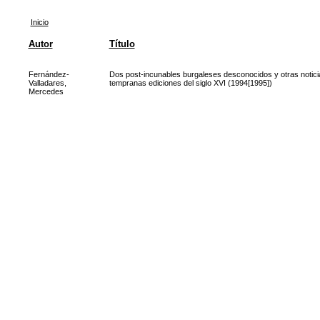
Inicio
Autor
Título
Fernández-
Dos post-incunables burgaleses desconocidos y otras notici
Valladares,
tempranas ediciones del siglo XVI (1994[1995])
Mercedes