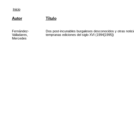
Inicio
Autor
Título
Fernández-
Dos post-incunables burgaleses desconocidos y otras notici
Valladares,
tempranas ediciones del siglo XVI (1994[1995])
Mercedes