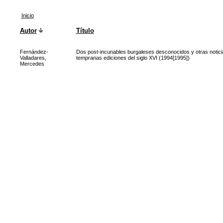
Inicio
Autor
Título
Fernández-
Dos post-incunables burgaleses desconocidos y otras notici
Valladares,
tempranas ediciones del siglo XVI (1994[1995])
Mercedes