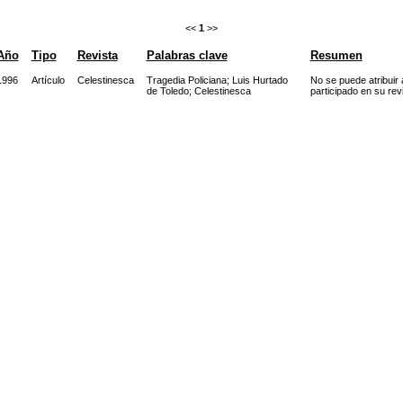
<<
1
>>
Año
Tipo
Revista
Palabras clave
Resumen
1996
Artículo
Celestinesca
Tragedia Policiana
;
Luis Hurtado
No se puede atribuir 
de Toledo
;
Celestinesca
participado en su rev