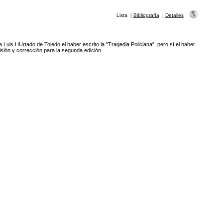
Lista
|
Bibliografía
|
Detalles
a Luis HUrtado de Toledo el haber escrito la "Tragedia Policiana", pero sí el haber
isión y corrección para la segunda edición.