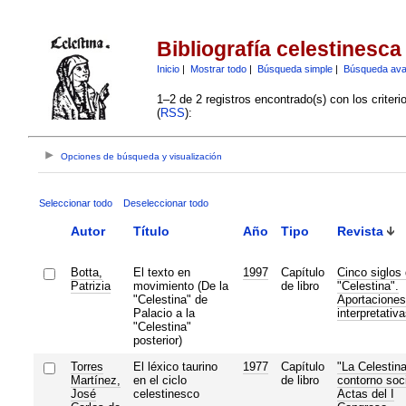
Bibliografía celestinesca
Inicio
|
Mostrar todo
|
Búsqueda simple
|
Búsqueda av
1–2 de 2 registros encontrado(s) con los criter
(
RSS
):
Opciones de búsqueda y visualización
Seleccionar todo
Deseleccionar todo
Autor
Título
Año
Tipo
Revista
Botta,
El texto en
1997
Capítulo
Cinco siglos
Patrizia
movimiento (De la
de libro
"Celestina".
"Celestina" de
Aportaciones
Palacio a la
interpretativ
"Celestina"
posterior)
Torres
El léxico taurino
1977
Capítulo
"La Celestina
Martínez,
en el ciclo
de libro
contorno soci
José
celestinesco
Actas del I