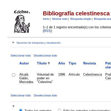
Bibliografía celestinesca
Inicio
|
Mostrar todo
|
Búsqueda simple
|
Búsqueda av
1–1 de 1 registro encontrado(s) con los criteri
(
RSS
):
Opciones de búsqueda y visualización
Seleccionar todo
Deseleccionar todo
Autor
Título
Año
Tipo
Revista
Pal
cla
Alcalá
Voluntad de
1996
Artículo
Celestinesca
Pod
Galán,
poder en
Car
Mercedes
"Celestina"
Seleccionar todo
Deseleccionar todo
Todas las entradas
Sólo las entradas seleccionadas: