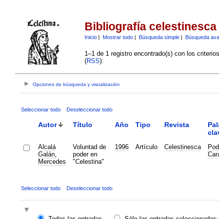
Bibliografía celestinesca
Inicio
|
Mostrar todo
|
Búsqueda simple
|
Búsqueda av
1–1 de 1 registro encontrado(s) con los criteri
(
RSS
):
Opciones de búsqueda y visualización
Seleccionar todo
Deseleccionar todo
Autor
Título
Año
Tipo
Revista
Pal
cla
Alcalá
Voluntad de
1996
Artículo
Celestinesca
Pod
Galán,
poder en
Car
Mercedes
"Celestina"
Seleccionar todo
Deseleccionar todo
Todas las entradas
Sólo las entradas seleccionadas: