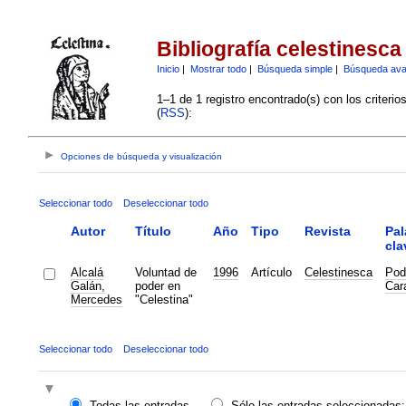
Bibliografía celestinesca
Inicio
|
Mostrar todo
|
Búsqueda simple
|
Búsqueda av
1–1 de 1 registro encontrado(s) con los criteri
(
RSS
):
Opciones de búsqueda y visualización
Seleccionar todo
Deseleccionar todo
Autor
Título
Año
Tipo
Revista
Pal
cla
Alcalá
Voluntad de
1996
Artículo
Celestinesca
Pod
Galán,
poder en
Car
Mercedes
"Celestina"
Seleccionar todo
Deseleccionar todo
Todas las entradas
Sólo las entradas seleccionadas: