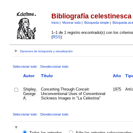
Bibliografía celestinesca
Inicio
|
Mostrar todo
|
Búsqueda simple
|
Búsqueda av
1–1 de 1 registro encontrado(s) con los criteri
(
RSS
):
Opciones de búsqueda y visualización
Seleccionar todo
Deseleccionar todo
Autor
Título
Año
Tip
Shipley,
Concerting Through Conceit:
1975
Artí
George
Unconventional Uses of Conventional
A.
Sickness Images in "La Celestina"
Seleccionar todo
Deseleccionar todo
Todas las entradas
Sólo las entradas seleccionadas: