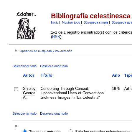
Bibliografía celestinesca
Inicio
|
Mostrar todo
|
Búsqueda simple
|
Búsqueda av
1–1 de 1 registro encontrado(s) con los criteri
(
RSS
):
Opciones de búsqueda y visualización
Seleccionar todo
Deseleccionar todo
Autor
Título
Año
Tip
Shipley,
Concerting Through Conceit:
1975
Artí
George
Unconventional Uses of Conventional
A.
Sickness Images in "La Celestina"
Seleccionar todo
Deseleccionar todo
Todas las entradas
Sólo las entradas seleccionadas: