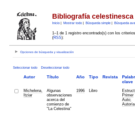
Bibliografía celestinesca
Inicio
|
Mostrar todo
|
Búsqueda simple
|
Búsqueda av
1–1 de 1 registro encontrado(s) con los criteri
(
RSS
):
Opciones de búsqueda y visualización
Seleccionar todo
Deseleccionar todo
Autor
Título
Año
Tipo
Revista
Palab
clave
Michelena,
Algunas
1996
Libro
Estruct
Itziar
observaciones
Primer
acerca del
Auto
;
comienzo de
Autoría
"La Celestina"