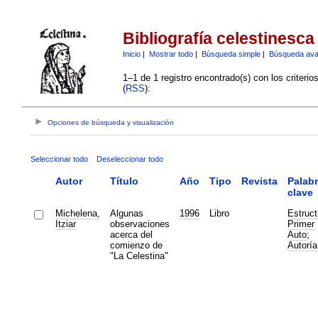
Bibliografía celestinesca
Inicio
|
Mostrar todo
|
Búsqueda simple
|
Búsqueda av
1–1 de 1 registro encontrado(s) con los criteri
(
RSS
):
Opciones de búsqueda y visualización
Seleccionar todo
Deseleccionar todo
Autor
Título
Año
Tipo
Revista
Palab
clave
Michelena,
Algunas
1996
Libro
Estruct
Itziar
observaciones
Primer
acerca del
Auto
;
comienzo de
Autoría
"La Celestina"