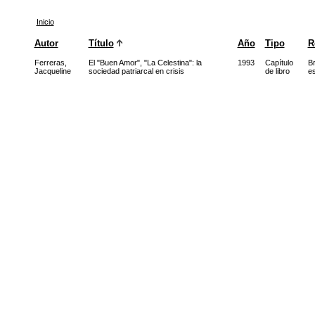
Inicio
Autor
Título
Año
Tipo
R
Ferreras,
El "Buen Amor", "La Celestina": la
1993
Capítulo
Br
Jacqueline
sociedad patriarcal en crisis
de libro
es