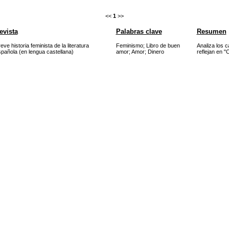
<<
1
>>
evista
Palabras clave
Resumen
eve historia feminista de la literatura
Feminismo
;
Libro de buen
Analiza los c
pañola (en lengua castellana)
amor
;
Amor
;
Dinero
reflejan en "