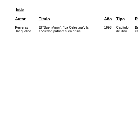
Inicio
Autor
Título
Año
Tipo
R
Ferreras,
El "Buen Amor", "La Celestina": la
1993
Capítulo
Br
Jacqueline
sociedad patriarcal en crisis
de libro
es