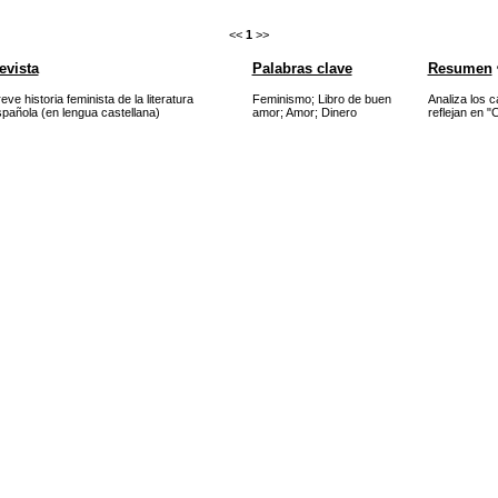
<<
1
>>
evista
Palabras clave
Resumen
eve historia feminista de la literatura
Feminismo
;
Libro de buen
Analiza los c
pañola (en lengua castellana)
amor
;
Amor
;
Dinero
reflejan en "