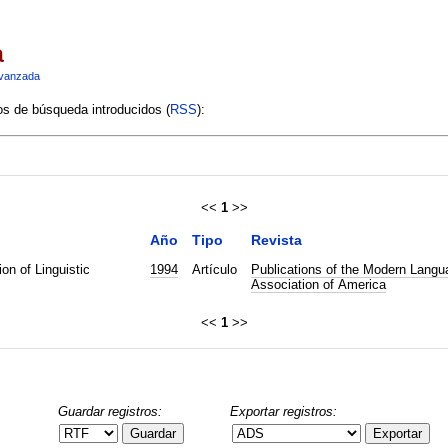
a
vanzada
ios de búsqueda introducidos (
RSS
):
<<
1
>>
Año
Tipo
Revista
on of Linguistic
1994
Artículo
Publications of the Modern Langu
Association of America
<<
1
>>
Guardar registros:
Exportar registros:
Guardar
Exportar