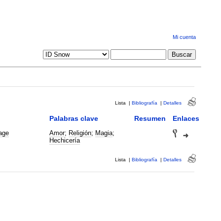
Mi cuenta
Lista
|
Bibliografía
|
Detalles
Palabras clave
Resumen
Enlaces
age
Amor
;
Religión
;
Magia
;
Hechicería
Lista
|
Bibliografía
|
Detalles