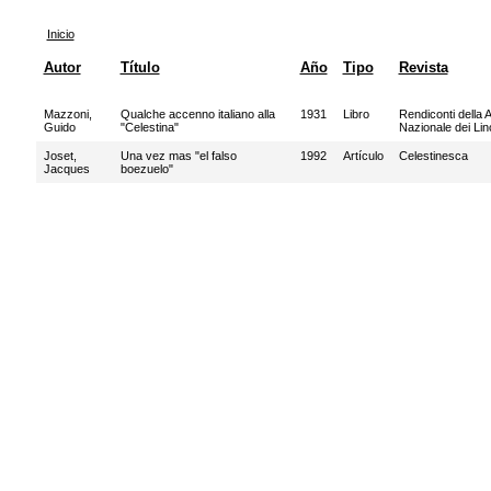
Inicio
Autor
Título
Año
Tipo
Revista
Mazzoni,
Qualche accenno italiano alla
1931
Libro
Rendiconti della
Guido
"Celestina"
Nazionale dei Lin
Joset,
Una vez mas "el falso
1992
Artículo
Celestinesca
Jacques
boezuelo"