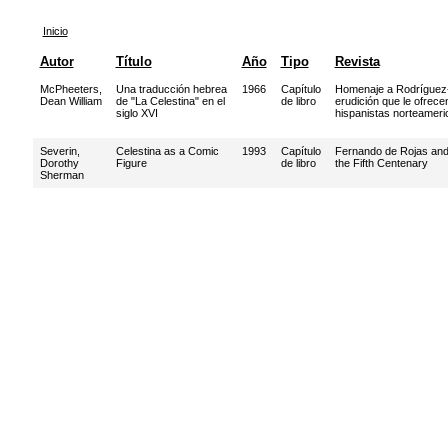
Inicio
Autor
Título
Año
Tipo
Revista
McPheeters,
Una traducción hebrea
1966
Capítulo
Homenaje a Rodríguez-
Dean William
de "La Celestina" en el
de libro
erudición que le ofrece
siglo XVI
hispanistas norteamer
Severin,
Celestina as a Comic
1993
Capítulo
Fernando de Rojas and 
Dorothy
Figure
de libro
the Fifth Centenary
Sherman