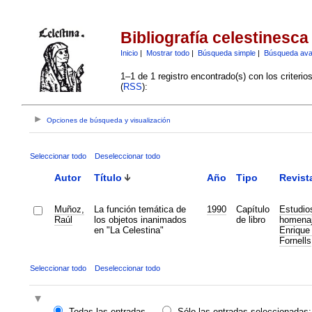
Bibliografía celestinesca
Inicio
|
Mostrar todo
|
Búsqueda simple
|
Búsqueda av
1–1 de 1 registro encontrado(s) con los criteri
(
RSS
):
Opciones de búsqueda y visualización
Seleccionar todo
Deseleccionar todo
Autor
Título
Año
Tipo
Revist
Muñoz,
La función temática de
1990
Capítulo
Estudio
Raúl
los objetos inanimados
de libro
homenaj
en "La Celestina"
Enrique
Fornells
Seleccionar todo
Deseleccionar todo
Todas las entradas
Sólo las entradas seleccionadas: