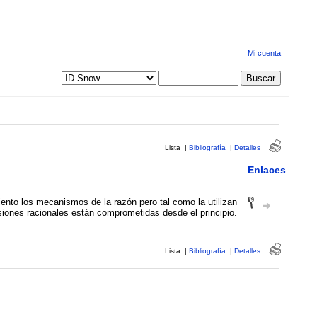
Mi cuenta
Lista
|
Bibliografía
|
Detalles
Enlaces
iento los mecanismos de la razón pero tal como la utilizan
siones racionales están comprometidas desde el principio.
Lista
|
Bibliografía
|
Detalles