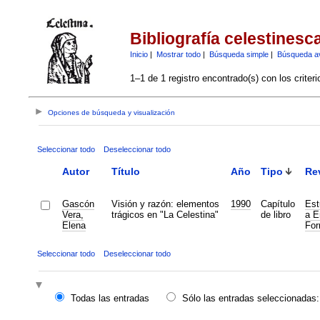
Bibliografía celestinesc
Inicio
|
Mostrar todo
|
Búsqueda simple
|
Búsqueda a
1–1 de 1 registro encontrado(s) con los criter
Opciones de búsqueda y visualización
Seleccionar todo
Deseleccionar todo
Autor
Título
Año
Tipo
Re
Gascón
Visión y razón: elementos
1990
Capítulo
Est
Vera,
trágicos en "La Celestina"
de libro
a E
Elena
For
Seleccionar todo
Deseleccionar todo
Todas las entradas
Sólo las entradas seleccionadas: