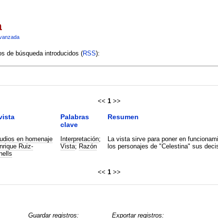
a
vanzada
ios de búsqueda introducidos (
RSS
):
<<
1
>>
vista
Palabras
Resumen
clave
udios en homenaje
Interpretación
;
La vista sirve para poner en funcionam
nrique Ruiz-
Vista
;
Razón
los personajes de "Celestina" sus deci
nells
<<
1
>>
Guardar registros:
Exportar registros: