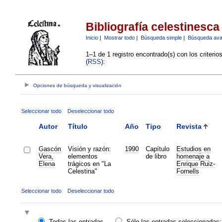
Bibliografía celestinesca
Inicio
|
Mostrar todo
|
Búsqueda simple
|
Búsqueda av
1–1 de 1 registro encontrado(s) con los criteri
(
RSS
):
Opciones de búsqueda y visualización
Seleccionar todo
Deseleccionar todo
Autor
Título
Año
Tipo
Revista
Gascón
Visión y razón:
1990
Capítulo
Estudios en
Vera,
elementos
de libro
homenaje a
Elena
trágicos en "La
Enrique Ruiz-
Celestina"
Fornells
Seleccionar todo
Deseleccionar todo
Todas las entradas
Sólo las entradas seleccionadas: