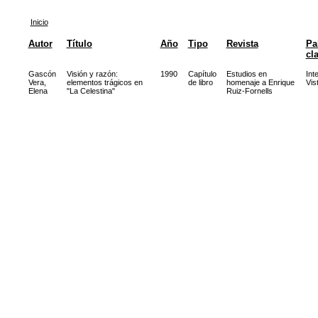
Inicio
Autor
Título
Año
Tipo
Revista
Pa
cl
Gascón
Visión y razón:
1990
Capítulo
Estudios en
Int
Vera,
elementos trágicos en
de libro
homenaje a Enrique
Vis
Elena
"La Celestina"
Ruiz-Fornells