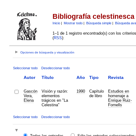
Bibliografía celestinesca
Inicio
|
Mostrar todo
|
Búsqueda simple
|
Búsqueda av
1–1 de 1 registro encontrado(s) con los criteri
(
RSS
):
Opciones de búsqueda y visualización
Seleccionar todo
Deseleccionar todo
Autor
Título
Año
Tipo
Revista
Gascón
Visión y razón:
1990
Capítulo
Estudios en
Vera,
elementos
de libro
homenaje a
Elena
trágicos en "La
Enrique Ruiz-
Celestina"
Fornells
Seleccionar todo
Deseleccionar todo
Todas las entradas
Sólo las entradas seleccionadas: