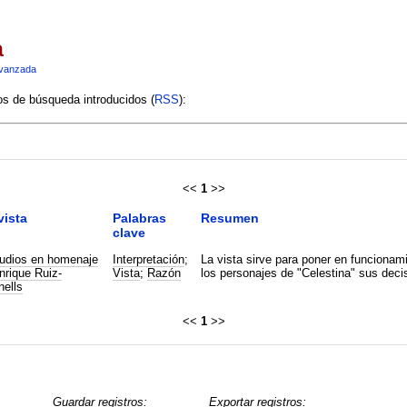
a
vanzada
ios de búsqueda introducidos (
RSS
):
<<
1
>>
vista
Palabras
Resumen
clave
udios en homenaje
Interpretación
;
La vista sirve para poner en funcionam
nrique Ruiz-
Vista
;
Razón
los personajes de "Celestina" sus deci
nells
<<
1
>>
Guardar registros:
Exportar registros: