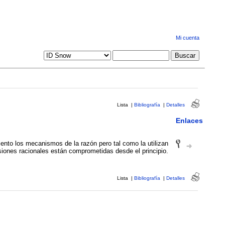
Mi cuenta
Lista
|
Bibliografía
|
Detalles
Enlaces
iento los mecanismos de la razón pero tal como la utilizan
siones racionales están comprometidas desde el principio.
Lista
|
Bibliografía
|
Detalles