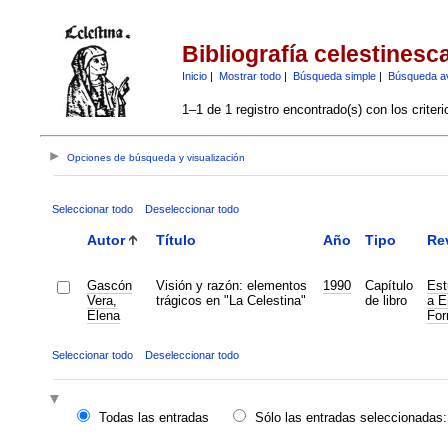
Bibliografía celestinesc
Inicio
|
Mostrar todo
|
Búsqueda simple
|
Búsqueda a
1–1 de 1 registro encontrado(s) con los criter
Opciones de búsqueda y visualización
Seleccionar todo
Deseleccionar todo
Autor
Título
Año
Tipo
Re
Gascón
Visión y razón: elementos
1990
Capítulo
Est
Vera,
trágicos en "La Celestina"
de libro
a E
Elena
For
Seleccionar todo
Deseleccionar todo
Todas las entradas
Sólo las entradas seleccionadas: