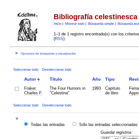
Bibliografía celestinesca
Inicio
|
Mostrar todo
|
Búsqueda simple
|
Búsqueda av
1–1 de 1 registro encontrado(s) con los criteri
(
RSS
):
Opciones de búsqueda y visualización
Seleccionar todo
Deseleccionar todo
Autor
Título
Año
Tipo
Revi
Fraker,
The Four Humors in
1993
Capítulo
Ferna
Charles F.
"Celestina"
de libro
Appro
Seleccionar todo
Deseleccionar todo
Todas las entradas
Sólo las entradas seleccionadas:
Guardar registros: