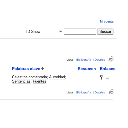
Mi cuenta
Lista
|
Bibliografía
|
Detalles
Palabras clave
Resumen
Enlaces
Celestina comentada
;
Autoridad
;
Sentencias
;
Fuentes
Lista
|
Bibliografía
|
Detalles