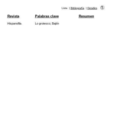
Lista
|
Bibliografía
|
Detalles
Revista
Palabras clave
Resumen
Hispanofila
Lo grotesco
;
Bajtín