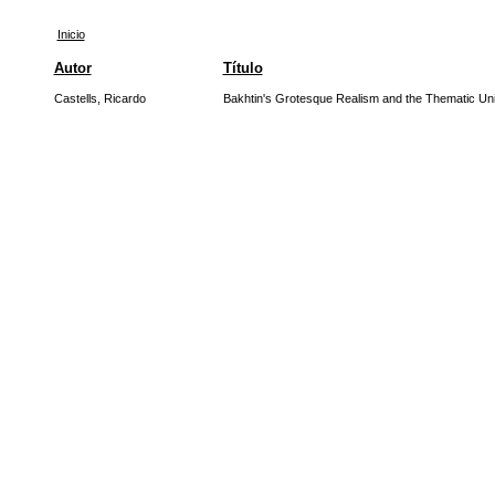
Inicio
Autor
Título
Castells, Ricardo
Bakhtin's Grotesque Realism and the Thematic Unity