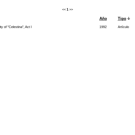
<<
1
>>
Año
Tipo
 of "Celestina", Act I
1992
Artículo