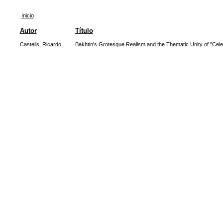
Inicio
Autor
Título
Castells, Ricardo
Bakhtin's Grotesque Realism and the Thematic Unity of "Celest