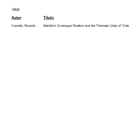
Inicio
Autor
Título
Castells, Ricardo
Bakhtin's Grotesque Realism and the Thematic Unity of "Celest