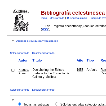
Bibliografía celestinesca
Inicio
|
Mostrar todo
|
Búsqueda simple
|
Búsqueda av
1–1 de 1 registro encontrado(s) con los criteri
(
RSS
):
Opciones de búsqueda y visualización
Seleccionar todo
Deseleccionar todo
Autor
Título
Año
Tipo
Rev
Krause,
Deciphering the Epistle-
1953
Artículo
Rom
Anna
Preface to the Comedia de
Rev
Calisto y Melibea
Seleccionar todo
Deseleccionar todo
Todas las entradas
Sólo las entradas seleccionadas: