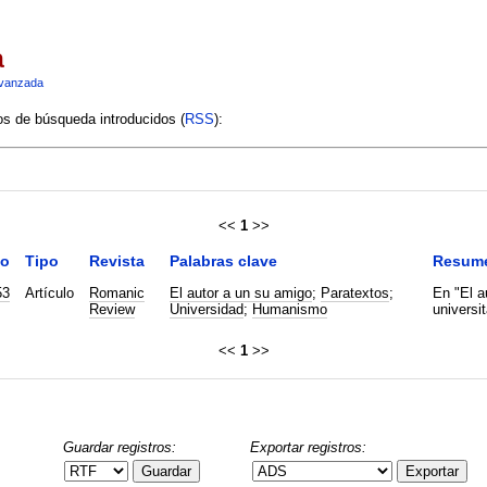
a
vanzada
ios de búsqueda introducidos (
RSS
):
<<
1
>>
o
Tipo
Revista
Palabras clave
Resum
53
Artículo
Romanic
El autor a un su amigo
;
Paratextos
;
En "El a
Review
Universidad
;
Humanismo
universi
<<
1
>>
Guardar registros:
Exportar registros:
Guardar
Exportar