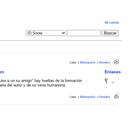
Mi cuenta
Lista
|
Bibliografía
|
Detalles
en
Enlaces
utor a un su amigo" hay huellas de la formación
taria del autor y de su vena humanista.
Lista
|
Bibliografía
|
Detalles