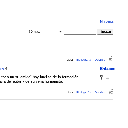
Mi cuenta
Lista
|
Bibliografía
|
Detalles
en
Enlaces
utor a un su amigo" hay huellas de la formación
taria del autor y de su vena humanista.
Lista
|
Bibliografía
|
Detalles