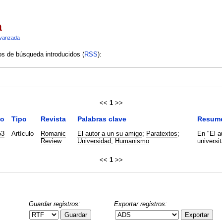
a
vanzada
ios de búsqueda introducidos (
RSS
):
<<
1
>>
o
Tipo
Revista
Palabras clave
Resum
53
Artículo
Romanic
El autor a un su amigo
;
Paratextos
;
En "El a
Review
Universidad
;
Humanismo
universi
<<
1
>>
Guardar registros:
Exportar registros:
Guardar
Exportar