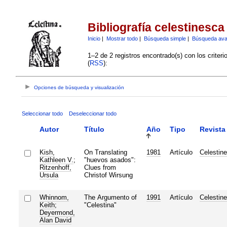
Bibliografía celestinesca
Inicio
|
Mostrar todo
|
Búsqueda simple
|
Búsqueda av
1–2 de 2 registros encontrado(s) con los criter
(
RSS
):
Opciones de búsqueda y visualización
Seleccionar todo
Deseleccionar todo
Autor
Título
Año
Tipo
Revista
Kish,
On Translating
1981
Artículo
Celestin
Kathleen V.
;
"huevos asados":
Ritzenhoff,
Clues from
Ursula
Christof Wirsung
Whinnom,
The Argumento of
1991
Artículo
Celestin
Keith
;
"Celestina"
Deyermond,
Alan David