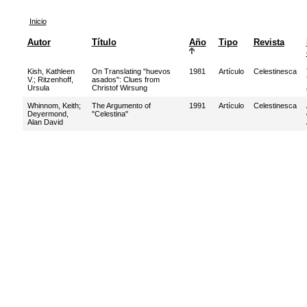
Inicio
Autor
Título
Año
Tipo
Revista
Kish, Kathleen
On Translating "huevos
1981
Artículo
Celestinesca
V.
;
Ritzenhoff,
asados": Clues from
Ursula
Christof Wirsung
Whinnom, Keith
;
The Argumento of
1991
Artículo
Celestinesca
Deyermond,
"Celestina"
Alan David